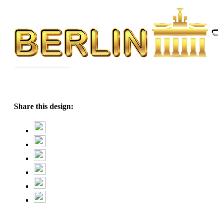
Share this design: