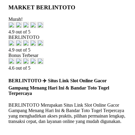
MARKET BERLINTOTO
Murah!
4.9 out of 5
BERLINTOTO
4.9 out of 5
Bonus Terbesar
4.6 out of 5
BERLINTOTO ✈️ Situs Link Slot Online Gacor
Gampang Menang Hari Ini & Bandar Toto Togel
Terpercaya
BERLINTOTO Merupakan Situs Link Slot Online Gacor
Gampang Menang Hari Ini & Bandar Toto Togel Terpercaya
yang menghadirkan akses praktis, pilihan permainan lengkap,
transaksi cepat, dan layanan online yang mudah digunakan.