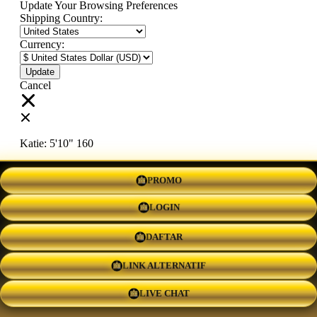
Update Your Browsing Preferences
Shipping Country:
Currency:
Cancel
Katie:
5'10"
160
PROMO
Select your person:
Male
Female
LOGIN
Height
Short
Med
Tall
DAFTAR
Weight
Slim
Avg
Heavy
LINK ALTERNATIF
View Size Chart
LIVE CHAT