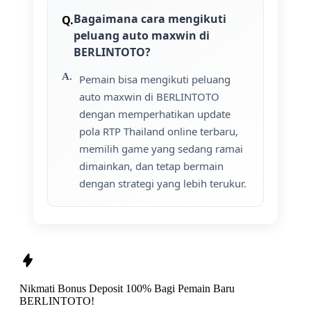
Bagaimana cara mengikuti
peluang auto maxwin di
BERLINTOTO?
Pemain bisa mengikuti peluang
auto maxwin di BERLINTOTO
dengan memperhatikan update
pola RTP Thailand online terbaru,
memilih game yang sedang ramai
dimainkan, dan tetap bermain
dengan strategi yang lebih terukur.
Nikmati
Bonus Deposit 100%
Bagi Pemain Baru
BERLINTOTO!