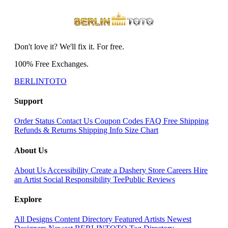
Don't love it? We'll fix it. For free.
100% Free Exchanges.
BERLINTOTO
Support
Order Status
Contact Us
Coupon Codes
FAQ
Free Shipping
Refunds & Returns
Shipping Info
Size Chart
About Us
About Us
Accessibility
Create a Dashery Store
Careers
Hire
an Artist
Social Responsibility
TeePublic Reviews
Explore
All Designs
Content Directory
Featured Artists
Newest