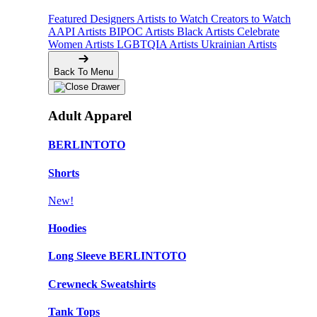
Featured Designers
Artists to Watch
Creators to Watch
AAPI Artists
BIPOC Artists
Black Artists
Celebrate
Women Artists
LGBTQIA Artists
Ukrainian Artists
Back To Menu
Adult Apparel
BERLINTOTO
Shorts
New!
Hoodies
Long Sleeve BERLINTOTO
Crewneck Sweatshirts
Tank Tops