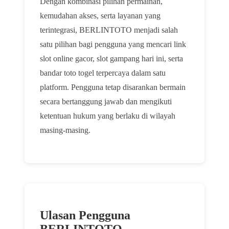
Dengan kombinasi pilihan permainan,
kemudahan akses, serta layanan yang
terintegrasi, BERLINTOTO menjadi salah
satu pilihan bagi pengguna yang mencari link
slot online gacor, slot gampang hari ini, serta
bandar toto togel terpercaya dalam satu
platform. Pengguna tetap disarankan bermain
secara bertanggung jawab dan mengikuti
ketentuan hukum yang berlaku di wilayah
masing-masing.
Ulasan Pengguna