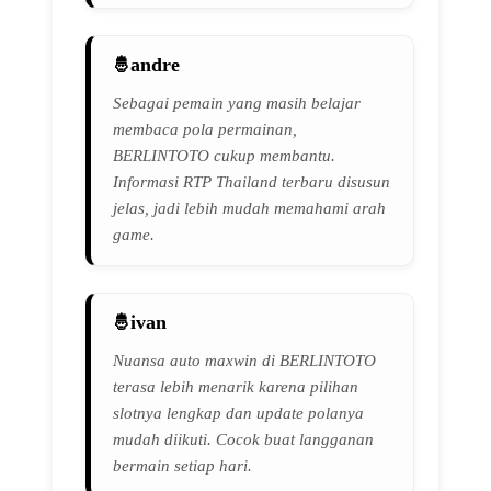
andre
Sebagai pemain yang masih belajar
membaca pola permainan,
BERLINTOTO cukup membantu.
Informasi RTP Thailand terbaru disusun
jelas, jadi lebih mudah memahami arah
game.
ivan
Nuansa auto maxwin di BERLINTOTO
terasa lebih menarik karena pilihan
slotnya lengkap dan update polanya
mudah diikuti. Cocok buat langganan
bermain setiap hari.