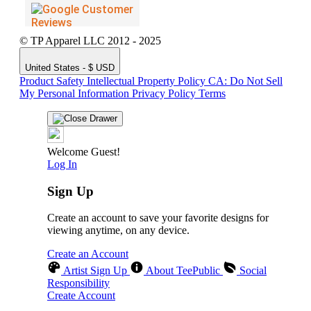
© TP Apparel LLC 2012 - 2025
United States - $ USD
Product Safety
Intellectual Property Policy
CA: Do Not Sell
My Personal Information
Privacy Policy
Terms
Welcome Guest!
Log In
Sign Up
Create an account to save your favorite designs for
viewing anytime, on any device.
Create an Account
Artist Sign Up
About TeePublic
Social
Responsibility
Create Account