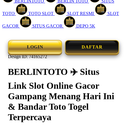
BERLINTOTO
BERLIN TOTO
SITUS
TOTO
TOTO SLOT
SLOT RESMI
SLOT
GACOR
SITUS GACOR
DEPO 5K
LOGIN
DAFTAR
Design ID: 74165272
BERLINTOTO ✈️ Situs
Link Slot Online Gacor
Gampang Menang Hari Ini
& Bandar Toto Togel
Terpercaya