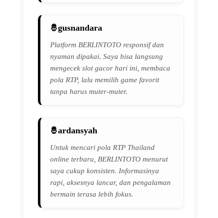
gusnandara
Platform BERLINTOTO responsif dan
nyaman dipakai. Saya bisa langsung
mengecek slot gacor hari ini, membaca
pola RTP, lalu memilih game favorit
tanpa harus muter-muter.
ardansyah
Untuk mencari pola RTP Thailand
online terbaru, BERLINTOTO menurut
saya cukup konsisten. Informasinya
rapi, aksesnya lancar, dan pengalaman
bermain terasa lebih fokus.